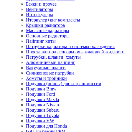
Бачки и прочее
Вентиляторы
Интеркулеры
Итеркулер+кит комплекты
Крышки радиатора
Масляные радиаторы
Основные радиаторы
Пайпинг киты
Патрубки радиатора и системы охлаждения
Проставки под сенсоры охлаждающей жидкости
Патрубки, шланги, хомуты
Алюминиевый пайпинг
Вакуумные шланги
Силиконовые патрубки
Хомуты и тройники
Подушки (опоры) двс и трансмиссии
Подушки Bmw
Подушки Ford
Подушки Mazda
Подушки Nissan
Подушки Subaru
Подушки Toyota
Подушки VW
Подушки для Honda
GATES ремни ГРМ