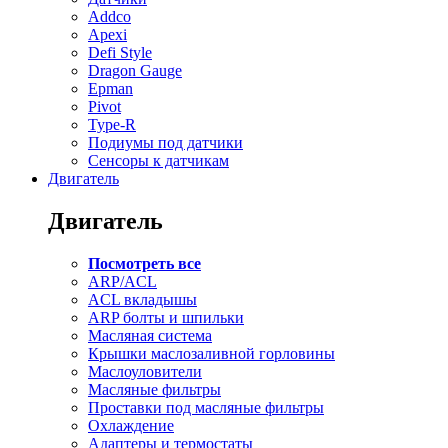
Addco
Apexi
Defi Style
Dragon Gauge
Epman
Pivot
Type-R
Подиумы под датчики
Сенсоры к датчикам
Двигатель
Двигатель
Посмотреть все
ARP/ACL
ACL вкладышы
ARP болты и шпильки
Масляная система
Крышки маслозаливной горловины
Маслоуловители
Масляные фильтры
Проставки под масляные фильтры
Охлаждение
Адаптеры и термостаты