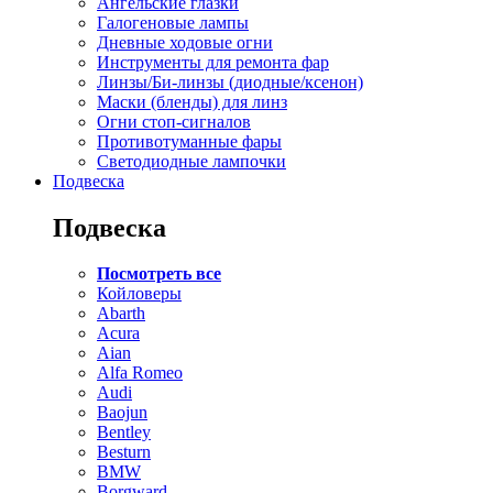
Ангельские глазки
Галогеновые лампы
Дневные ходовые огни
Инструменты для ремонта фар
Линзы/Би-линзы (диодные/ксенон)
Маски (бленды) для линз
Огни стоп-сигналов
Противотуманные фары
Светодиодные лампочки
Подвеска
Подвеска
Посмотреть все
Койловеры
Abarth
Acura
Aian
Alfa Romeo
Audi
Baojun
Bentley
Besturn
BMW
Borgward