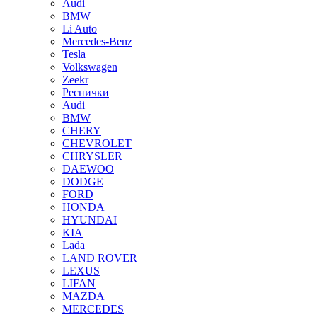
Audi
BMW
Li Auto
Mercedes-Benz
Tesla
Volkswagen
Zeekr
Реснички
Audi
BMW
CHERY
CHEVROLET
CHRYSLER
DAEWOO
DODGE
FORD
HONDA
HYUNDAI
KIA
Lada
LAND ROVER
LEXUS
LIFAN
MAZDA
MERCEDES