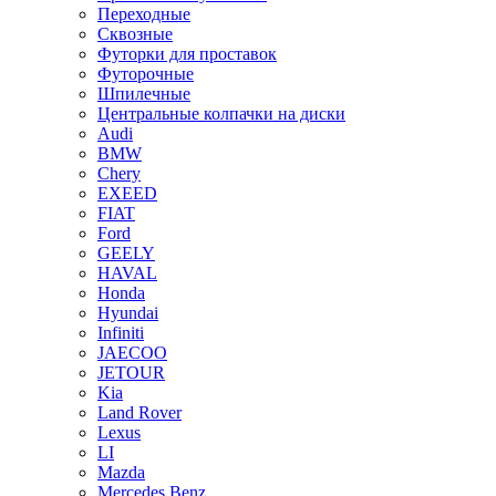
Переходные
Сквозные
Футорки для проставок
Футорочные
Шпилечные
Центральные колпачки на диски
Audi
BMW
Chery
EXEED
FIAT
Ford
GEELY
HAVAL
Honda
Hyundai
Infiniti
JAECOO
JETOUR
Kia
Land Rover
Lexus
LI
Mazda
Mercedes Benz