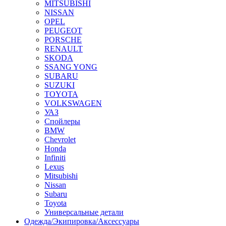
MITSUBISHI
NISSAN
OPEL
PEUGEOT
PORSCHE
RENAULT
SKODA
SSANG YONG
SUBARU
SUZUKI
TOYOTA
VOLKSWAGEN
УАЗ
Спойлеры
BMW
Chevrolet
Honda
Infiniti
Lexus
Mitsubishi
Nissan
Subaru
Toyota
Универсальные детали
Одежда/Экипировка/Аксессуары