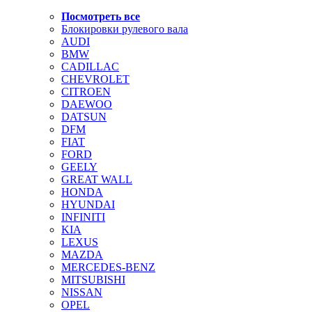
Посмотреть все
Блокировки рулевого вала
AUDI
BMW
CADILLAC
CHEVROLET
CITROEN
DAEWOO
DATSUN
DFM
FIAT
FORD
GEELY
GREAT WALL
HONDA
HYUNDAI
INFINITI
KIA
LEXUS
MAZDA
MERCEDES-BENZ
MITSUBISHI
NISSAN
OPEL