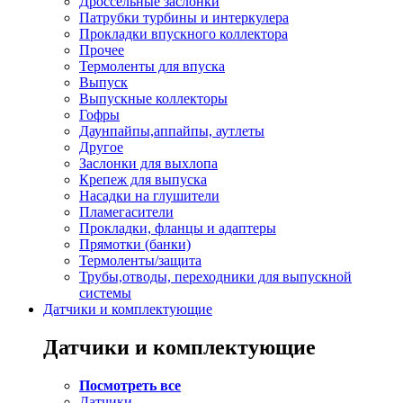
Дроссельные заслонки
Патрубки турбины и интеркулера
Прокладки впускного коллектора
Прочее
Термоленты для впуска
Выпуск
Выпускные коллекторы
Гофры
Даунпайпы,аппайпы, аутлеты
Другое
Заслонки для выхлопа
Крепеж для выпуска
Насадки на глушители
Пламегасители
Прокладки, фланцы и адаптеры
Прямотки (банки)
Термоленты/защита
Трубы,отводы, переходники для выпускной
системы
Датчики и комплектующие
Датчики и комплектующие
Посмотреть все
Датчики