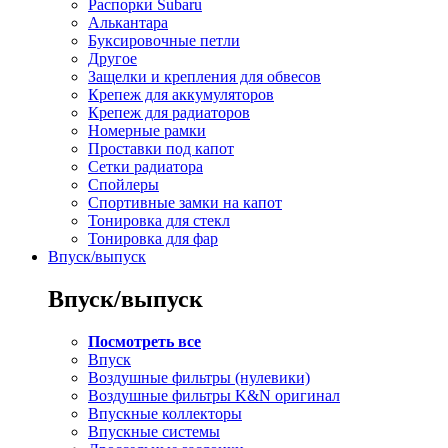
Распорки Subaru
Алькантара
Буксировочные петли
Другое
Защелки и крепления для обвесов
Крепеж для аккумуляторов
Крепеж для радиаторов
Номерные рамки
Проставки под капот
Сетки радиатора
Спойлеры
Спортивные замки на капот
Тонировка для стекл
Тонировка для фар
Впуск/выпуск
Впуск/выпуск
Посмотреть все
Впуск
Воздушные фильтры (нулевики)
Воздушные фильтры K&N оригинал
Впускные коллекторы
Впускные системы