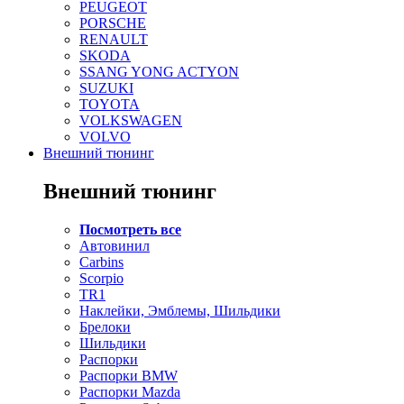
PEUGEOT
PORSCHE
RENAULT
SKODA
SSANG YONG ACTYON
SUZUKI
TOYOTA
VOLKSWAGEN
VOLVO
Внешний тюнинг
Внешний тюнинг
Посмотреть все
Автовинил
Carbins
Scorpio
TR1
Наклейки, Эмблемы, Шильдики
Брелоки
Шильдики
Распорки
Распорки BMW
Распорки Mazda