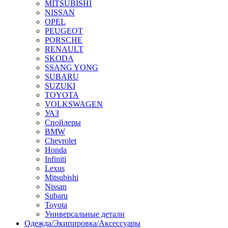
MITSUBISHI
NISSAN
OPEL
PEUGEOT
PORSCHE
RENAULT
SKODA
SSANG YONG
SUBARU
SUZUKI
TOYOTA
VOLKSWAGEN
УАЗ
Спойлеры
BMW
Chevrolet
Honda
Infiniti
Lexus
Mitsubishi
Nissan
Subaru
Toyota
Универсальные детали
Одежда/Экипировка/Аксессуары