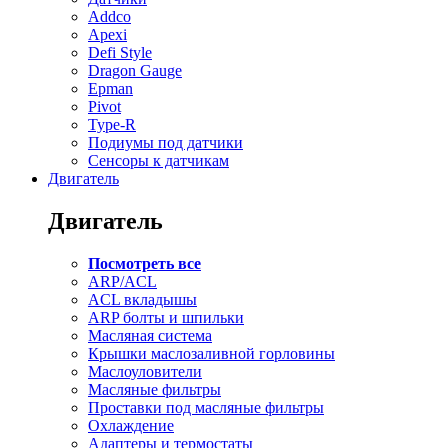
Addco
Apexi
Defi Style
Dragon Gauge
Epman
Pivot
Type-R
Подиумы под датчики
Сенсоры к датчикам
Двигатель
Двигатель
Посмотреть все
ARP/ACL
ACL вкладышы
ARP болты и шпильки
Масляная система
Крышки маслозаливной горловины
Маслоуловители
Масляные фильтры
Проставки под масляные фильтры
Охлаждение
Адаптеры и термостаты