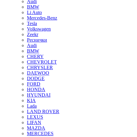
Audi
BMW
Li Auto
Mercedes-Benz
Tesla
Volkswagen
Zeekr
Реснички
Audi
BMW
CHERY
CHEVROLET
CHRYSLER
DAEWOO
DODGE
FORD
HONDA
HYUNDAI
KIA
Lada
LAND ROVER
LEXUS
LIFAN
MAZDA
MERCEDES