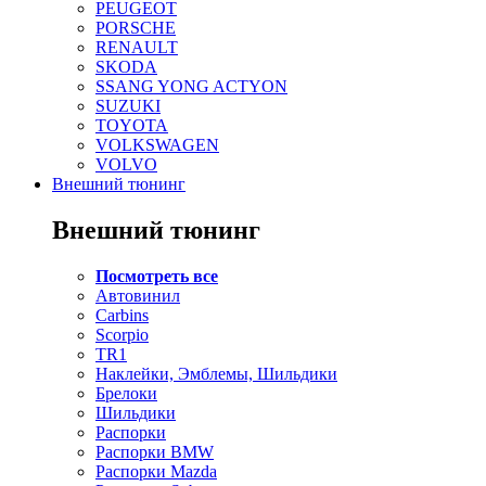
PEUGEOT
PORSCHE
RENAULT
SKODA
SSANG YONG ACTYON
SUZUKI
TOYOTA
VOLKSWAGEN
VOLVO
Внешний тюнинг
Внешний тюнинг
Посмотреть все
Автовинил
Carbins
Scorpio
TR1
Наклейки, Эмблемы, Шильдики
Брелоки
Шильдики
Распорки
Распорки BMW
Распорки Mazda