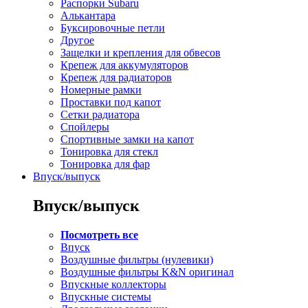
Распорки Subaru
Алькантара
Буксировочные петли
Другое
Защелки и крепления для обвесов
Крепеж для аккумуляторов
Крепеж для радиаторов
Номерные рамки
Проставки под капот
Сетки радиатора
Спойлеры
Спортивные замки на капот
Тонировка для стекл
Тонировка для фар
Впуск/выпуск
Впуск/выпуск
Посмотреть все
Впуск
Воздушные фильтры (нулевики)
Воздушные фильтры K&N оригинал
Впускные коллекторы
Впускные системы