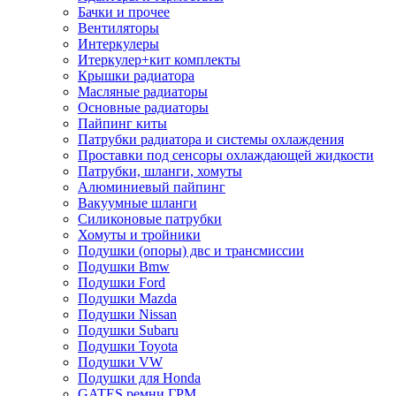
Бачки и прочее
Вентиляторы
Интеркулеры
Итеркулер+кит комплекты
Крышки радиатора
Масляные радиаторы
Основные радиаторы
Пайпинг киты
Патрубки радиатора и системы охлаждения
Проставки под сенсоры охлаждающей жидкости
Патрубки, шланги, хомуты
Алюминиевый пайпинг
Вакуумные шланги
Силиконовые патрубки
Хомуты и тройники
Подушки (опоры) двс и трансмиссии
Подушки Bmw
Подушки Ford
Подушки Mazda
Подушки Nissan
Подушки Subaru
Подушки Toyota
Подушки VW
Подушки для Honda
GATES ремни ГРМ