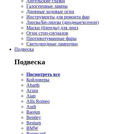
Ангельские глазки
Галогеновые лампы
Дневные ходовые огни
Инструменты для ремонта фар
Линзы/Би-линзы (диодные/ксенон)
Маски (бленды) для линз
Огни стоп-сигналов
Противотуманные фары
Светодиодные лампочки
Подвеска
Подвеска
Посмотреть все
Койловеры
Abarth
Acura
Aian
Alfa Romeo
Audi
Baojun
Bentley
Besturn
BMW
Borgward