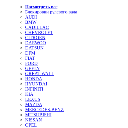
Посмотреть все
Блокировки рулевого вала
AUDI
BMW
CADILLAC
CHEVROLET
CITROEN
DAEWOO
DATSUN
DFM
FIAT
FORD
GEELY
GREAT WALL
HONDA
HYUNDAI
INFINITI
KIA
LEXUS
MAZDA
MERCEDES-BENZ
MITSUBISHI
NISSAN
OPEL