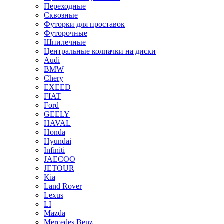
Переходные
Сквозные
Футорки для проставок
Футорочные
Шпилечные
Центральные колпачки на диски
Audi
BMW
Chery
EXEED
FIAT
Ford
GEELY
HAVAL
Honda
Hyundai
Infiniti
JAECOO
JETOUR
Kia
Land Rover
Lexus
LI
Mazda
Mercedes Benz