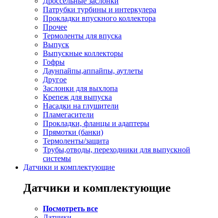
Дроссельные заслонки
Патрубки турбины и интеркулера
Прокладки впускного коллектора
Прочее
Термоленты для впуска
Выпуск
Выпускные коллекторы
Гофры
Даунпайпы,аппайпы, аутлеты
Другое
Заслонки для выхлопа
Крепеж для выпуска
Насадки на глушители
Пламегасители
Прокладки, фланцы и адаптеры
Прямотки (банки)
Термоленты/защита
Трубы,отводы, переходники для выпускной
системы
Датчики и комплектующие
Датчики и комплектующие
Посмотреть все
Датчики