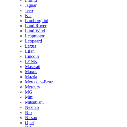
Infiniti
Jaguar
Jeep
Kia
Lamborghini
Land Rover
Land Wind
Leapmotor
Leopaard
Lexus
Lifan
Lincoln
LYNK
Maserati
Maxus
Mazda
Mercedes-Benz
Mercury
MG
Mini
Mitsubishi
Nezhao
Nio
Nissan
Opel