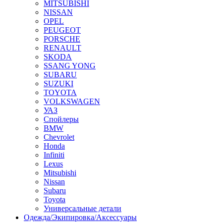
MITSUBISHI
NISSAN
OPEL
PEUGEOT
PORSCHE
RENAULT
SKODA
SSANG YONG
SUBARU
SUZUKI
TOYOTA
VOLKSWAGEN
УАЗ
Спойлеры
BMW
Chevrolet
Honda
Infiniti
Lexus
Mitsubishi
Nissan
Subaru
Toyota
Универсальные детали
Одежда/Экипировка/Аксессуары