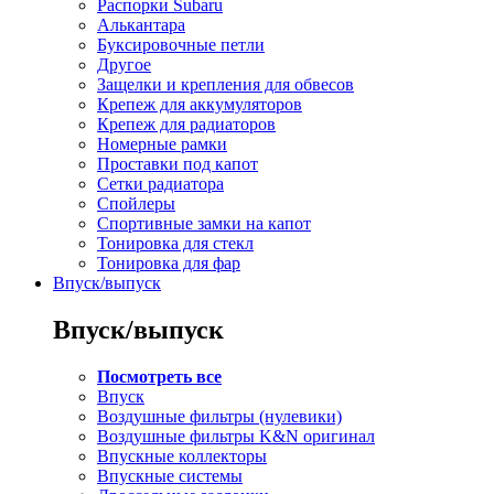
Распорки Subaru
Алькантара
Буксировочные петли
Другое
Защелки и крепления для обвесов
Крепеж для аккумуляторов
Крепеж для радиаторов
Номерные рамки
Проставки под капот
Сетки радиатора
Спойлеры
Спортивные замки на капот
Тонировка для стекл
Тонировка для фар
Впуск/выпуск
Впуск/выпуск
Посмотреть все
Впуск
Воздушные фильтры (нулевики)
Воздушные фильтры K&N оригинал
Впускные коллекторы
Впускные системы