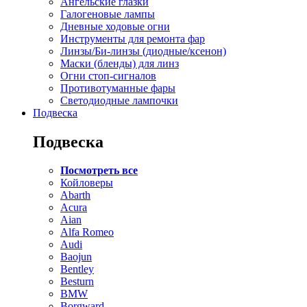
Ангельские глазки
Галогеновые лампы
Дневные ходовые огни
Инструменты для ремонта фар
Линзы/Би-линзы (диодные/ксенон)
Маски (бленды) для линз
Огни стоп-сигналов
Противотуманные фары
Светодиодные лампочки
Подвеска
Подвеска
Посмотреть все
Койловеры
Abarth
Acura
Aian
Alfa Romeo
Audi
Baojun
Bentley
Besturn
BMW
Borgward