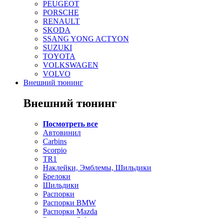
PEUGEOT
PORSCHE
RENAULT
SKODA
SSANG YONG ACTYON
SUZUKI
TOYOTA
VOLKSWAGEN
VOLVO
Внешний тюнинг
Внешний тюнинг
Посмотреть все
Автовинил
Carbins
Scorpio
TR1
Наклейки, Эмблемы, Шильдики
Брелоки
Шильдики
Распорки
Распорки BMW
Распорки Mazda