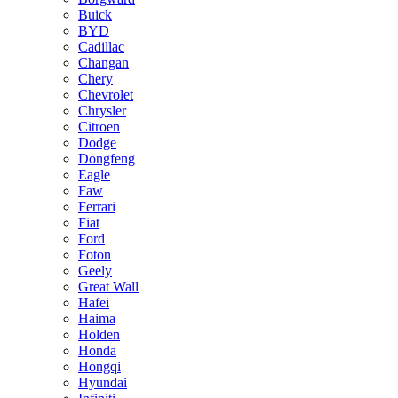
Buick
BYD
Cadillac
Changan
Chery
Chevrolet
Chrysler
Citroen
Dodge
Dongfeng
Eagle
Faw
Ferrari
Fiat
Ford
Foton
Geely
Great Wall
Hafei
Haima
Holden
Honda
Hongqi
Hyundai