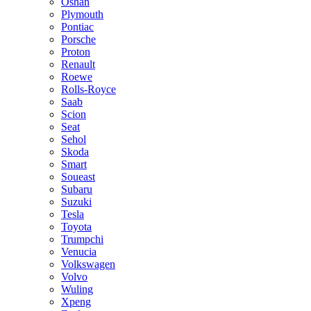
Oshan
Plymouth
Pontiac
Porsche
Proton
Renault
Roewe
Rolls-Royce
Saab
Scion
Seat
Sehol
Skoda
Smart
Soueast
Subaru
Suzuki
Tesla
Toyota
Trumpchi
Venucia
Volkswagen
Volvo
Wuling
Xpeng