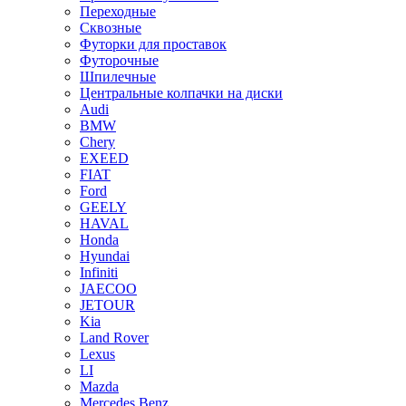
Переходные
Сквозные
Футорки для проставок
Футорочные
Шпилечные
Центральные колпачки на диски
Audi
BMW
Chery
EXEED
FIAT
Ford
GEELY
HAVAL
Honda
Hyundai
Infiniti
JAECOO
JETOUR
Kia
Land Rover
Lexus
LI
Mazda
Mercedes Benz