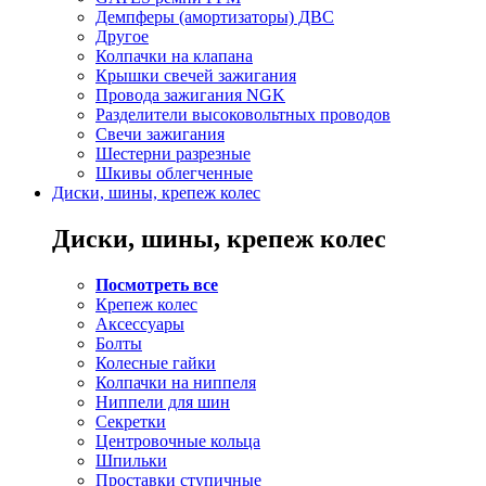
Демпферы (амортизаторы) ДВС
Другое
Колпачки на клапана
Крышки свечей зажигания
Провода зажигания NGK
Разделители высоковольтных проводов
Свечи зажигания
Шестерни разрезные
Шкивы облегченные
Диски, шины, крепеж колес
Диски, шины, крепеж колес
Посмотреть все
Крепеж колес
Аксессуары
Болты
Колесные гайки
Колпачки на ниппеля
Ниппели для шин
Секретки
Центровочные кольца
Шпильки
Проставки ступичные