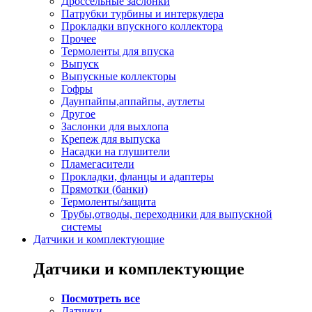
Дроссельные заслонки
Патрубки турбины и интеркулера
Прокладки впускного коллектора
Прочее
Термоленты для впуска
Выпуск
Выпускные коллекторы
Гофры
Даунпайпы,аппайпы, аутлеты
Другое
Заслонки для выхлопа
Крепеж для выпуска
Насадки на глушители
Пламегасители
Прокладки, фланцы и адаптеры
Прямотки (банки)
Термоленты/защита
Трубы,отводы, переходники для выпускной
системы
Датчики и комплектующие
Датчики и комплектующие
Посмотреть все
Датчики