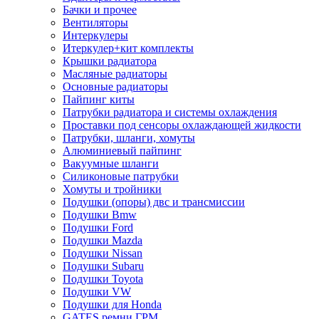
Бачки и прочее
Вентиляторы
Интеркулеры
Итеркулер+кит комплекты
Крышки радиатора
Масляные радиаторы
Основные радиаторы
Пайпинг киты
Патрубки радиатора и системы охлаждения
Проставки под сенсоры охлаждающей жидкости
Патрубки, шланги, хомуты
Алюминиевый пайпинг
Вакуумные шланги
Силиконовые патрубки
Хомуты и тройники
Подушки (опоры) двс и трансмиссии
Подушки Bmw
Подушки Ford
Подушки Mazda
Подушки Nissan
Подушки Subaru
Подушки Toyota
Подушки VW
Подушки для Honda
GATES ремни ГРМ