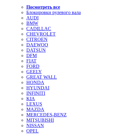
Посмотреть все
Блокировки рулевого вала
AUDI
BMW
CADILLAC
CHEVROLET
CITROEN
DAEWOO
DATSUN
DFM
FIAT
FORD
GEELY
GREAT WALL
HONDA
HYUNDAI
INFINITI
KIA
LEXUS
MAZDA
MERCEDES-BENZ
MITSUBISHI
NISSAN
OPEL