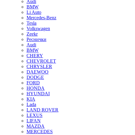
Audi
BMW
Li Auto
Mercedes-Benz
Tesla
Volkswagen
Zeekr
Реснички
Audi
BMW
CHERY
CHEVROLET
CHRYSLER
DAEWOO
DODGE
FORD
HONDA
HYUNDAI
KIA
Lada
LAND ROVER
LEXUS
LIFAN
MAZDA
MERCEDES