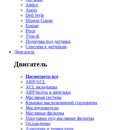
Addco
Apexi
Defi Style
Dragon Gauge
Epman
Pivot
Type-R
Подиумы под датчики
Сенсоры к датчикам
Двигатель
Двигатель
Посмотреть все
ARP/ACL
ACL вкладышы
ARP болты и шпильки
Масляная система
Крышки маслозаливной горловины
Маслоуловители
Масляные фильтры
Проставки под масляные фильтры
Охлаждение
Адаптеры и термостаты