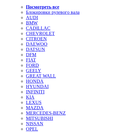
Посмотреть все
Блокировки рулевого вала
AUDI
BMW
CADILLAC
CHEVROLET
CITROEN
DAEWOO
DATSUN
DFM
FIAT
FORD
GEELY
GREAT WALL
HONDA
HYUNDAI
INFINITI
KIA
LEXUS
MAZDA
MERCEDES-BENZ
MITSUBISHI
NISSAN
OPEL