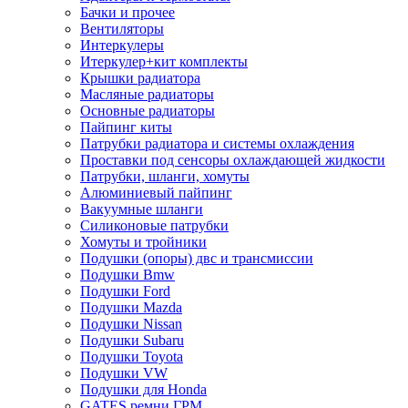
Бачки и прочее
Вентиляторы
Интеркулеры
Итеркулер+кит комплекты
Крышки радиатора
Масляные радиаторы
Основные радиаторы
Пайпинг киты
Патрубки радиатора и системы охлаждения
Проставки под сенсоры охлаждающей жидкости
Патрубки, шланги, хомуты
Алюминиевый пайпинг
Вакуумные шланги
Силиконовые патрубки
Хомуты и тройники
Подушки (опоры) двс и трансмиссии
Подушки Bmw
Подушки Ford
Подушки Mazda
Подушки Nissan
Подушки Subaru
Подушки Toyota
Подушки VW
Подушки для Honda
GATES ремни ГРМ