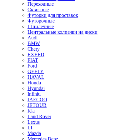
Переходные
Сквозные
Футорки для проставок
Футорочные
Шпилечные
Центральные колпачки на диски
Audi
BMW
Chery
EXEED
FIAT
Ford
GEELY
HAVAL
Honda
Hyundai
Infiniti
JAECOO
JETOUR
Kia
Land Rover
Lexus
LI
Mazda
Mercedes Benz