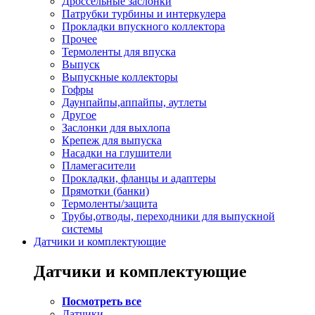
Дроссельные заслонки
Патрубки турбины и интеркулера
Прокладки впускного коллектора
Прочее
Термоленты для впуска
Выпуск
Выпускные коллекторы
Гофры
Даунпайпы,аппайпы, аутлеты
Другое
Заслонки для выхлопа
Крепеж для выпуска
Насадки на глушители
Пламегасители
Прокладки, фланцы и адаптеры
Прямотки (банки)
Термоленты/защита
Трубы,отводы, переходники для выпускной
системы
Датчики и комплектующие
Датчики и комплектующие
Посмотреть все
Датчики