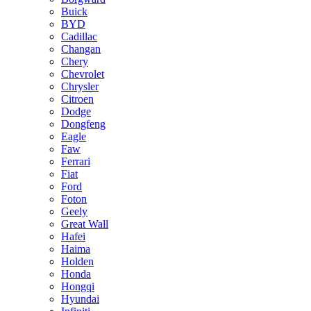
Buick
BYD
Cadillac
Changan
Chery
Chevrolet
Chrysler
Citroen
Dodge
Dongfeng
Eagle
Faw
Ferrari
Fiat
Ford
Foton
Geely
Great Wall
Hafei
Haima
Holden
Honda
Hongqi
Hyundai