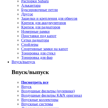
Распорки Subaru
Алькантара
Буксировочные петли
Другое
Защелки и крепления для обвесов
Крепеж для аккумуляторов
Крепеж для радиаторов
Номерные рамки
Проставки под капот
Сетки радиатора
Спойлеры
Спортивные замки на капот
Тонировка для стекл
Тонировка для фар
Впуск/выпуск
Впуск/выпуск
Посмотреть все
Впуск
Воздушные фильтры (нулевики)
Воздушные фильтры K&N оригинал
Впускные коллекторы
Впускные системы