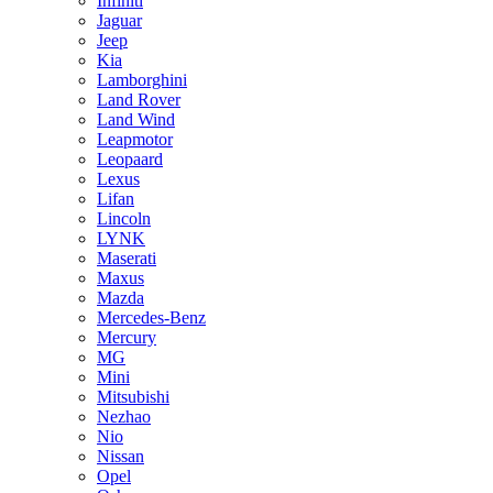
Infiniti
Jaguar
Jeep
Kia
Lamborghini
Land Rover
Land Wind
Leapmotor
Leopaard
Lexus
Lifan
Lincoln
LYNK
Maserati
Maxus
Mazda
Mercedes-Benz
Mercury
MG
Mini
Mitsubishi
Nezhao
Nio
Nissan
Opel