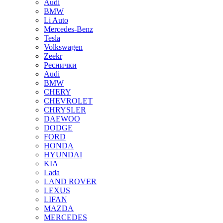
Audi
BMW
Li Auto
Mercedes-Benz
Tesla
Volkswagen
Zeekr
Реснички
Audi
BMW
CHERY
CHEVROLET
CHRYSLER
DAEWOO
DODGE
FORD
HONDA
HYUNDAI
KIA
Lada
LAND ROVER
LEXUS
LIFAN
MAZDA
MERCEDES