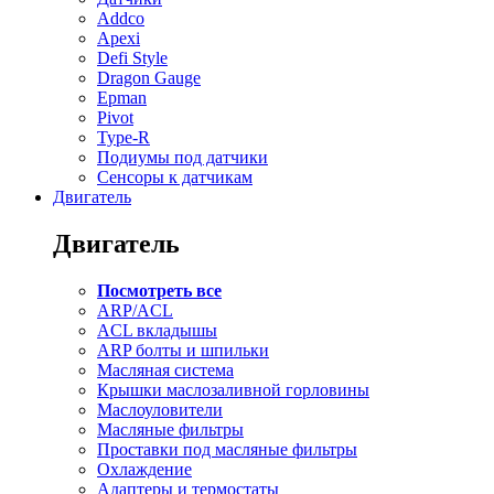
Addco
Apexi
Defi Style
Dragon Gauge
Epman
Pivot
Type-R
Подиумы под датчики
Сенсоры к датчикам
Двигатель
Двигатель
Посмотреть все
ARP/ACL
ACL вкладышы
ARP болты и шпильки
Масляная система
Крышки маслозаливной горловины
Маслоуловители
Масляные фильтры
Проставки под масляные фильтры
Охлаждение
Адаптеры и термостаты