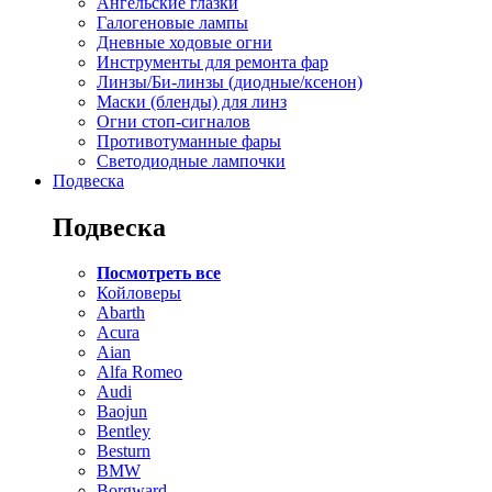
Ангельские глазки
Галогеновые лампы
Дневные ходовые огни
Инструменты для ремонта фар
Линзы/Би-линзы (диодные/ксенон)
Маски (бленды) для линз
Огни стоп-сигналов
Противотуманные фары
Светодиодные лампочки
Подвеска
Подвеска
Посмотреть все
Койловеры
Abarth
Acura
Aian
Alfa Romeo
Audi
Baojun
Bentley
Besturn
BMW
Borgward