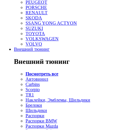
PEUGEOT
PORSCHE
RENAULT
SKODA
SSANG YONG ACTYON
SUZUKI
TOYOTA
VOLKSWAGEN
VOLVO
Внешний тюнинг
Внешний тюнинг
Посмотреть все
Автовинил
Carbins
Scorpio
TR1
Наклейки, Эмблемы, Шильдики
Брелоки
Шильдики
Распорки
Распорки BMW
Распорки Mazda