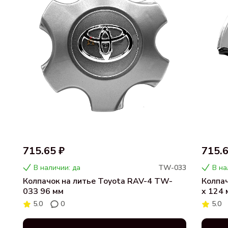
715.65 ₽
715.6
В наличии: да
TW-033
В на
Колпачок на литье Toyota RAV-4 TW-
Колпач
033 96 мм
x 124 
5.0
0
5.0