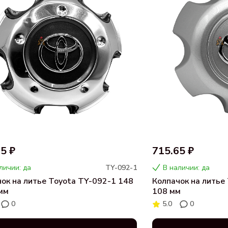
5 ₽
715.65 ₽
личии: да
TY-092-1
В наличии: да
ок на литье Toyota TY-092-1 148
Колпачок на литье
мм
108 мм
0
5.0
0