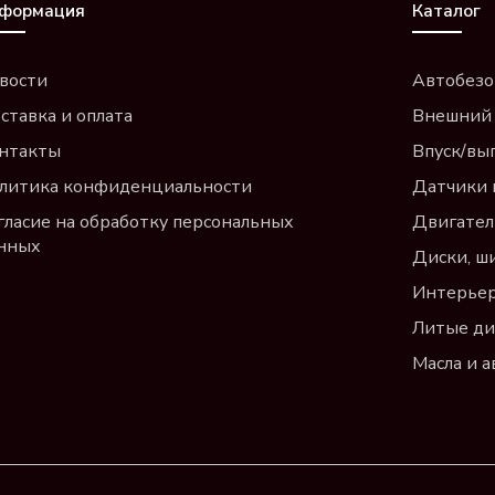
формация
Каталог
вости
Автобезо
ставка и оплата
Внешний
нтакты
Впуск/вы
литика конфиденциальности
Датчики 
гласие на обработку персональных
Двигател
нных
Диски, ш
Интерье
Литые ди
Масла и 