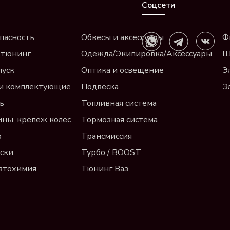
Соцсети
пасность
Обвесы и аксессуары
Ф
 тюнинг
Одежда/Экипировка/Аксессуары
Щ
пуск
Оптика и освещение
Э
и комплектующие
Подвеска
Э
ь
Топливная система
ины, крепеж колес
Тормозная система
р
Трансмиссия
ски
Турбо / BOOST
автохимия
Тюнинг Ваз