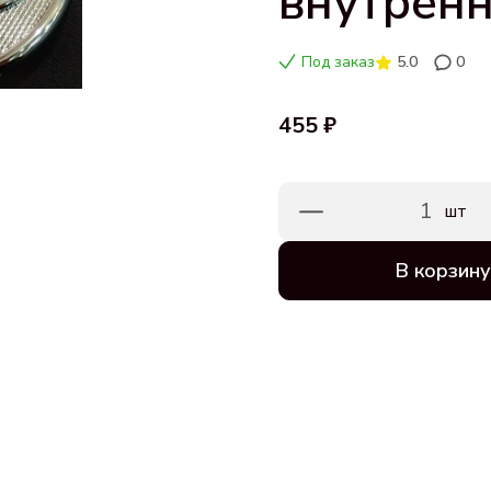
внутрен
Под заказ
5.0
0
455 ₽
1
шт
В корзину