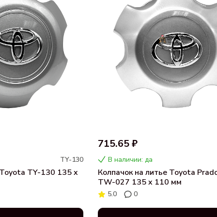
715.65 ₽
TY-130
В наличии: да
 Toyota TY-130 135 x
Колпачок на литье Toyota Prad
TW-027 135 x 110 мм
5.0
0