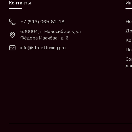
Контакты
Ин
Но
+7 (913) 069-82-18
До
630004, г. Новосибирск, ул.
Фёдора Ивачёва , д. 6
Ко
info@streettuning.pro
По
Со
да